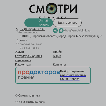
Онлайн
Задать вопрос
запись
+7 (8332) 47-77-46
kirov@smotriclinic.ru
Позвоните мне
610 000, Кировская область, город Киров, Московская ул, д. 7,
ком. 4
Пн-Сб 09:00 - 18:00
Вс. 09:00 - 16:00
Услуги
Прайс
Структура и органы
Акции
управления
Пациентам
Контакты
Выбор пациентов
в рейтинге частных
клиник Кирова
© Смотри клиника
ООО «Смотри Киров»