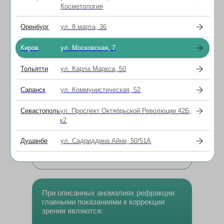
Косметология
хрусталика глаза.
Симптомы астигматизма:
Оренбург
ул. 8 марта, 36
искажение и расплывчатость
изображения;
Киров
ул. Московская, 7
необходимость прищуриваться, чтобы
лучше видеть;
Тольятти
ул. Карла Маркса, 50
напряжение глаз после чтения или
работы за компьютером;
Саранск
ул. Коммунистическая, 52
головные боли после длительной
зрительной нагрузки;
Севастополь
ул. Проспект Октябрьской Революции 42Б,
усталость глаз даже после
к2
непродолжительного чтения или
просмотра экрана;
Душанбе
ул. Садриддина Айни, 50/51А
сложность в определении расстояния
до предметов.
При описанных аномалиях рефракции
главными показаниями к коррекции
зрения являются: