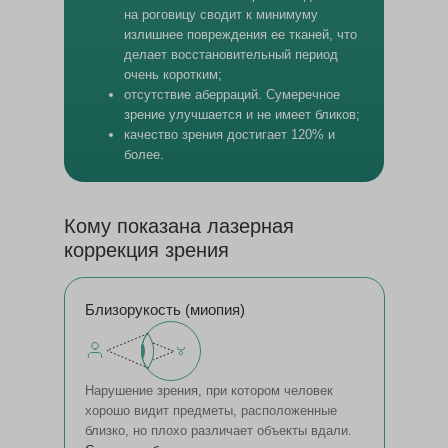
на роговицу сводит к минимуму
излишнее повреждения ее тканей, что
делает восстановительный период
очень коротким;
отсутствие аберраций. Cумеречное
зрение улучшается и не имеет бликов;
качество зрения достигает 120% и
более.
Кому показана лазерная
коррекция зрения
Близорукость (миопия)
Нарушение зрения, при котором человек
хорошо видит предметы, расположенные
близко, но плохо различает объекты вдали.