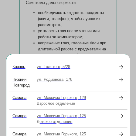
Симптомы дальнозоркости:
необходимость отдалять предметы
(книги, телефон), чтобы лучше их
рассмотреть;
усталость глаз после чтения или
работы за компьютером;
напряжение глаз, головные боли при
длительной работе с предметами на
близком расстоянии (чтение, письмо,
работа за компьютером).
Казань
ул. Толстого, 5/28
Нижний
ул. Родионова, 178
Новгород
Астигматизм
Самара
ул. Максима Горького, 129
Взрослое отделение
Самара
ул. Максима Горького, 125
Детское отделение
Нарушение зрения, при котором человек
видит размытое изображение из-за
Самара
ул. Максима Горького, 125
неправильной формы роговицы или