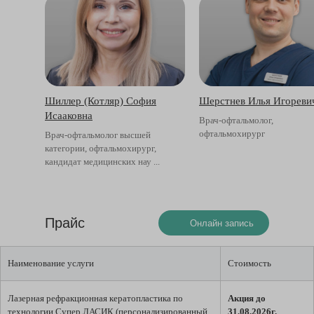
Шиллер (Котляр) София
Шерстнев Илья Игореви
Исааковна
Врач-офтальмолог,
офтальмохирург
Врач-офтальмолог высшей
категории, офтальмохирург,
кандидат медицинских нау ...
Прайс
Онлайн запись
Наименование услуги
Стоимость
Лазерная рефракционная кератопластика по
Акция до
технологии Супер ЛАСИК (персонализированный
31.08.2026г.