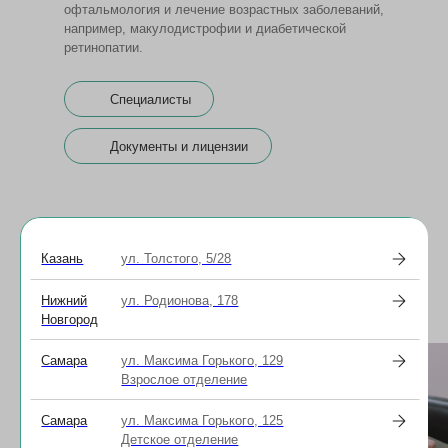
офтальмология и лечение возрастных заболеваний,
например, макулодистрофии и диабетической
ретинопатии.
Специалисты
Документы и лицензии
Акции клиники
Казань
ул. Толстого, 5/28
Все акции
Нижний
ул. Родионова, 178
Новгород
Самара
ул. Максима Горького, 129
Взрослое отделение
Самара
ул. Максима Горького, 125
Детское отделение