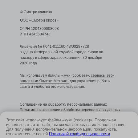
© Смотри клиника
ООО «Смотри Киров»
ОГРН 1204300008098
ИНН 4345504743
Лицензия № Л041-011160-43/00287728
выдана Федеральной службой города Киров по
надзору в сфере здравоохранения 30 декабря
2020 года
Мы используем файлы «куки (cookies)»,
сервисы веб-
аналитики Яндекс. Метрика
для улучшения работы
сайта и удобства его использования.
Cоглашение на обработку персональных данных
Политика в отношении обработки персональных данных
Этот сайт использует файлы «куки (cookies)». Продолжая
использовать этот сайт, вы соглашаетесь на их использование.
Для получения дополнительной информации, пожалуйста,
Размещенные на сайте данные не являются
ознакомьтесь с нашей
Политикой конфиденциальности
публичной офертой и носят информационный