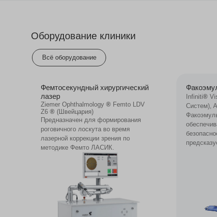
Оборудование клиники
Всё оборудование
Фемтосекундный хирургический
Факоэму
лазер
Infiniti
®
Vi
Ziemer Ophthalmology
®
Femto LDV
Систем), 
Z6
®
(Швейцария)
Факоэмул
Предназначен для формирования
обеспечи
роговичного лоскута во время
безопасно
лазерной коррекции зрения по
предсказу
методике Фемто ЛАСИК.